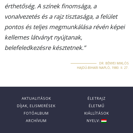
érthetőség. A színek finomsága, a
vonalvezetés és a rajz tisztasága, a felület
pontos és teljes megmunkálása révén képei
kellemes látványt nyújtanak,
belefeledkezésre késztetnek.”
DR. BÉNYEI MIKLÓS
HAJDÚ-BIHARI NAPLÓ, 1980. II. 27.
AKTUALITÁSOK
ÉLETRAJZ
DÍJAK, ELISMERÉSEK
ÉLETMŰ
FOTÓALBUM
KIÁLLÍTÁSOK
ARCHÍVUM
NYELV: