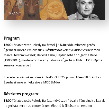
Program:
18:00
Tárlatvezetés Feledy Balázzsal |
18:30
Pódiumbeszélgetés:
Égerházi Imrére emlékezünk.
Résztvevők:
Velényi Rudolf és Kelemen
Marcel festőművészek, Béres László, Hajdúhadház polgármestere
(1990-2010), moderátor: Feledy Balázs és Égerházi Attila |
19:30
Djabe
zenekar koncertje |
Szeretettel várunk minden érdeklődőt 2025. január 10-én 18 órától az
Égerházi Imre emlékestre a MODEM-be!
Részletes program:
18:00
Tárlatvezetés Feledy Balázs, művészeti íróval a Táncolnak a kazlak
– Égerházi Imre 100 centenáriumi életmű-kiállításon (3. emeleti