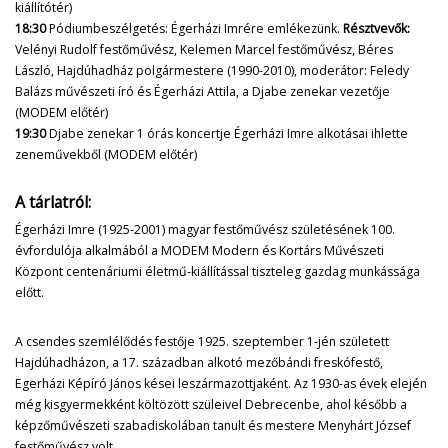
kiállítótér)
18:30
Pódiumbeszélgetés: Égerházi Imrére emlékezünk.
Résztvevők:
Velényi Rudolf festőművész, Kelemen Marcel festőművész, Béres
László, Hajdúhadház polgármestere (1990-2010), moderátor: Feledy
Balázs művészeti író és Égerházi Attila, a Djabe zenekar vezetője
(MODEM előtér)
19:30
Djabe zenekar 1 órás koncertje Égerházi Imre alkotásai ihlette
zeneművekből (MODEM előtér)
A tárlatról:
Égerházi Imre (1925-2001) magyar festőművész születésének 100.
évfordulója alkalmából a MODEM Modern és Kortárs Művészeti
Központ centenáriumi életmű-kiállítással tiszteleg gazdag munkássága
előtt.
A csendes szemlélődés festője 1925. szeptember 1-jén született
Hajdúhadházon, a 17. században alkotó mezőbándi freskófestő,
Egerházi Képíró János kései leszármazottjaként. Az 1930-as évek elején
még kisgyermekként költözött szüleivel Debrecenbe, ahol később a
képzőművészeti szabadiskolában tanult és mestere Menyhárt József
festőművész volt.