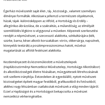
Égerházi művészetét saját élet-, táj-, közösségi-, valamint személyes
élményei formálták. Alkotásaira jellemző a természeti objektumok,
házak, tájak -különösképpen az Alföld, a Hortobágy és Erdély –
allegórikus ábrázolása, de a szakralitás, a múlandóság, az elmélyült
szemlélődés légköre is végigvonul a műveken. Képeinek szerkesztési
rendjét a népművészet, a szecesszió alakította, színkultúrájára (kék,
szürke, barna, kései alkotói korszakában: vörös, okkersárga, napszínek,
könnyebb textúrák) a posztimpresszionizmus hatott, művészi
magatartását az alföldi festészet alakította.
Kezdeményezett és közreműködött a művésztelepek
(Hajdúböszörményi Nemzetközi Művésztelep, Hortobágyi Alkotótábor)
és alkotóközösségek életre hívásában, műegyüttesek létrehozásának
volt szellemi irányítója. Évtizedeken át egyedülálló, nyitott művészeti
közösségeket épített magyar festőkből, grafikusokból és fotósokból,
akikhez nagy létszámban csatlakoztak művészek a világ minden tájáról.
Ezzel a Hajdúságot és a Hortobágyot bekapcsolta a művészet
nemzetközi vérkeringésébe.