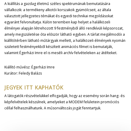
A kiállítás a gazdag életmű széles spektrumának bemutatására
vállalkozik: a termékeny alkotói korszakok gyümölcseit, az általa
választott jellegzetes témákat és egyedi technikai megoldásokat
egyaránt felvonultatja. Külön teremben kap helyet a halálközeli
élményei alapján létrehozott 9 festményből álló rendkívüli képsorozat,
amely megszületése óta először látható egyben. A tárlat megálmodói a
kiállítótérben látható műtárgyak mellett, a halálközeli élmények nyomán
született festményekből készített animációs filmet is bemutatják,
valamint Égerházi Imre el is meséli archív felvételeken az átélteket.
Kiállító művész: Égerházi Imre
Kurátor: Feledy Balázs
JEGYEK ITT KAPHATÓK
A látogatók részvételükkel elfogadják, hogy az esemény során hang- és
képfelvételek készülnek, amelyeket a MODEM felületein promóciós
céllal felhasználhatunk. A műsorváltozás jogát fenntartjuk.