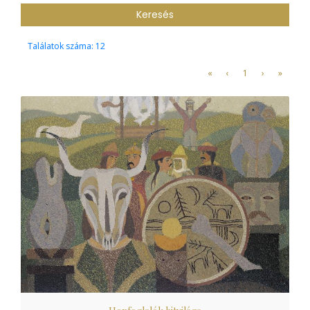
Találatok száma: 12
«
‹
1
›
»