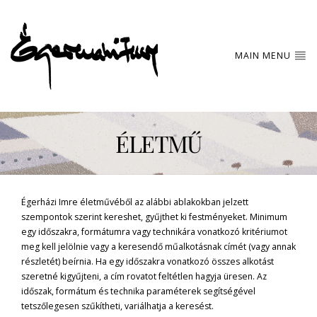
MAIN MENU
ÉLETMŰ
Égerházi Imre életművéből az alábbi ablakokban jelzett
szempontok szerint kereshet, gyűjthet ki festményeket. Minimum
egy időszakra, formátumra vagy technikára vonatkozó kritériumot
meg kell jelölnie vagy a keresendő műalkotásnak címét (vagy annak
részletét) beírnia. Ha egy időszakra vonatkozó összes alkotást
szeretné kigyűjteni, a cím rovatot feltétlen hagyja üresen. Az
időszak, formátum és technika paraméterek segítségével
tetszőlegesen szűkítheti, variálhatja a keresést.