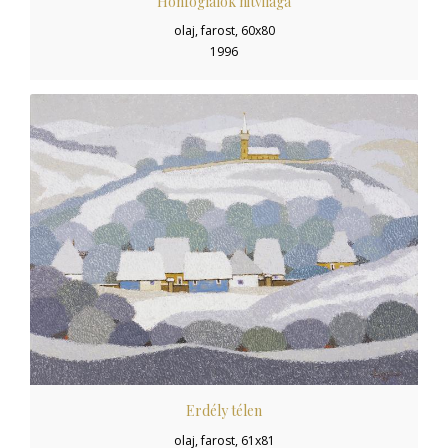
Honfoglalók hitvilága
olaj, farost, 60x80
1996
Erdély télen
olaj, farost, 61x81