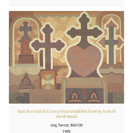
Izzó keresztek (Gyergyószentmiklósi örmény temetô
motívumai)
olaj, farost, 80x100
1995