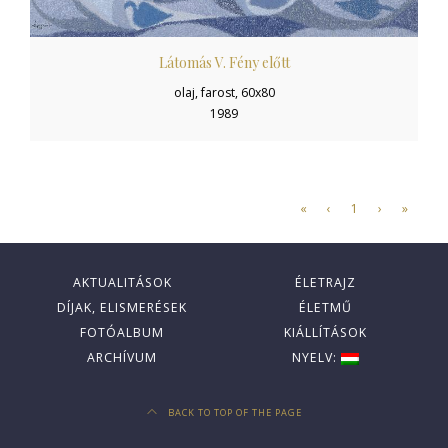
Látomás V. Fény előtt
olaj, farost, 60x80
1989
«
‹
1
›
»
AKTUALITÁSOK
ÉLETRAJZ
DÍJAK, ELISMERÉSEK
ÉLETMŰ
FOTÓALBUM
KIÁLLÍTÁSOK
ARCHÍVUM
NYELV:
BACK TO TOP OF THE PAGE