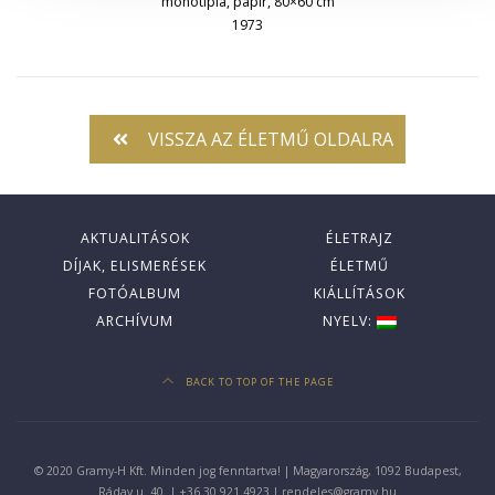
monotípia, papír, 80×60 cm
1973
VISSZA AZ ÉLETMŰ OLDALRA
AKTUALITÁSOK
ÉLETRAJZ
DÍJAK, ELISMERÉSEK
ÉLETMŰ
FOTÓALBUM
KIÁLLÍTÁSOK
ARCHÍVUM
NYELV:
BACK TO TOP OF THE PAGE
© 2020 Gramy-H Kft. Minden jog fenntartva! | Magyarország, 1092 Budapest,
Ráday u. 40. | +36 30 921 4923 | rendeles@gramy.hu