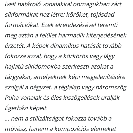
ívelt határoló vonalakkal önmagukban zárt
síkformákat hoz létre: köröket, tojásdad
formációkat. Ezek elrendezésével teremti
meg aztán a felület harmadik kiterjedésének
érzetét. A képek dinamikus hatását tovább
fokozza azzal, hogy a körkörös vagy lágy
hajlatú síkidomokba szerkeszti azokat a
tárgyakat, amelyeknek képi megjelenítésére
szolgál a négyzet, a téglalap vagy háromszög.
Puha vonalak és éles kiszögellések uralják
Égerházi képeit.
… nem a stilizáltságot fokozza tovább a
művész, hanem a kompozíciós elemeket