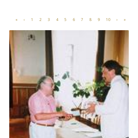
«
‹
1
2
3
4
5
6
7
8
9
10
›
»