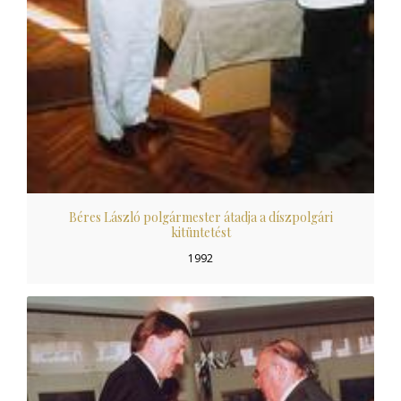
Béres László polgármester átadja a díszpolgári
kitüntetést
1992