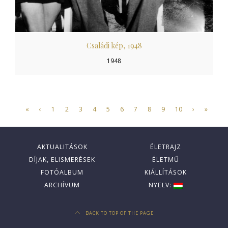
Családi kép, 1948
1948
«
‹
1
2
3
4
5
6
7
8
9
10
›
»
AKTUALITÁSOK
ÉLETRAJZ
DÍJAK, ELISMERÉSEK
ÉLETMŰ
FOTÓALBUM
KIÁLLÍTÁSOK
ARCHÍVUM
NYELV:
BACK TO TOP OF THE PAGE