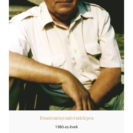
Böszörményi művésztelepen
1980-as évek