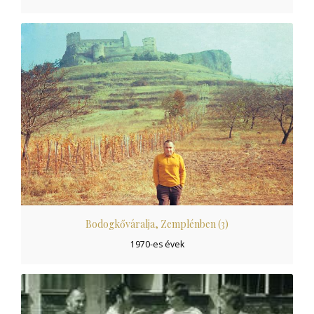
Bodogkőváralja, Zemplénben (3)
1970-es évek