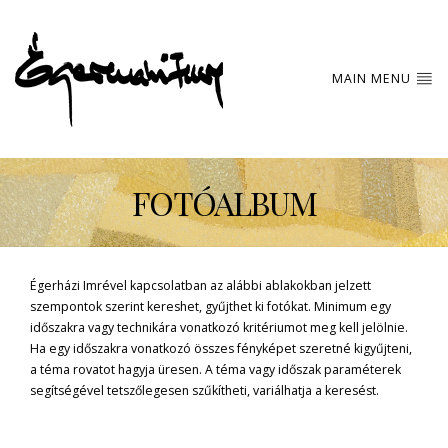
MAIN MENU
FOTÓALBUM
Égerházi Imrével kapcsolatban az alábbi ablakokban jelzett
szempontok szerint kereshet, gyűjthet ki fotókat. Minimum egy
időszakra vagy technikára vonatkozó kritériumot meg kell jelölnie.
Ha egy időszakra vonatkozó összes fényképet szeretné kigyűjteni,
a téma rovatot hagyja üresen. A téma vagy időszak paraméterek
segítségével tetszőlegesen szűkítheti, variálhatja a keresést.